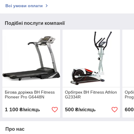
Всі умови оплати
Подібні послуги компанії
Бігова доріжка BH Fitness
Орбітрек BH Fitness Athlon
Орбі
Pioneer Pro G6448N
G2334R
Pro
1 100
500
600
₴/місяць
₴/місяць
Про нас